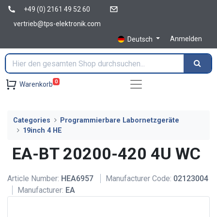
+49 (0) 2161 49 52 60
vertrieb@tps-elektronik.com
Anmelden
Deutsch
0
Warenkorb
Categories
Programmierbare Labornetzgeräte
19inch 4 HE
EA-BT 20200-420 4U WC
Article Number:
HEA6957
Manufacturer Code:
02123004
Manufacturer:
EA