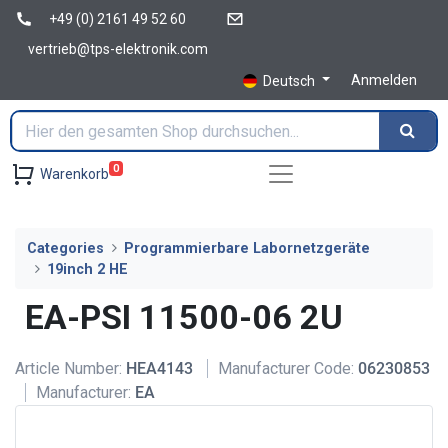
+49 (0) 2161 49 52 60
vertrieb@tps-elektronik.com
Anmelden
Deutsch
0
Warenkorb
Categories
Programmierbare Labornetzgeräte
19inch 2 HE
EA-PSI 11500-06 2U
Article Number:
HEA4143
Manufacturer Code:
06230853
Manufacturer:
EA