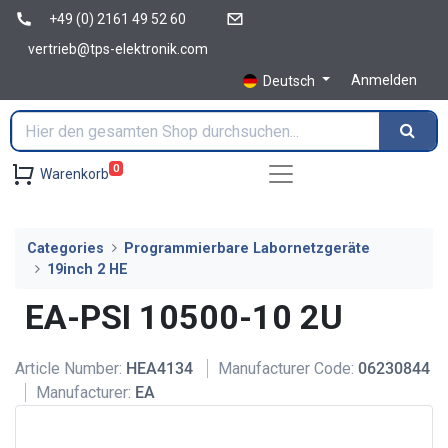
+49 (0) 2161 49 52 60
vertrieb@tps-elektronik.com
Anmelden
Deutsch
0
Warenkorb
Categories
Programmierbare Labornetzgeräte
19inch 2 HE
EA-PSI 10500-10 2U
Article Number:
HEA4134
Manufacturer Code:
06230844
Manufacturer:
EA