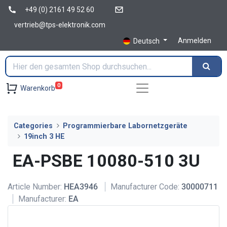
+49 (0) 2161 49 52 60
vertrieb@tps-elektronik.com
Anmelden
Deutsch
0
Warenkorb
Categories
Programmierbare Labornetzgeräte
19inch 3 HE
EA-PSBE 10080-510 3U
Article Number:
HEA3946
Manufacturer Code:
30000711
Manufacturer:
EA