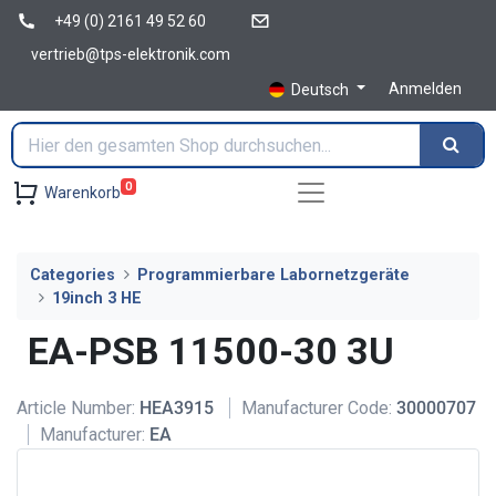
+49 (0) 2161 49 52 60
vertrieb@tps-elektronik.com
Anmelden
Deutsch
0
Warenkorb
Categories
Programmierbare Labornetzgeräte
19inch 3 HE
EA-PSB 11500-30 3U
Article Number:
HEA3915
Manufacturer Code:
30000707
Manufacturer:
EA