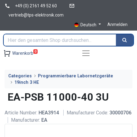
+49 (0) 2161 49 52 60
vertrieb@tps-elektronik.com
Anmelden
Deutsch
0
Warenkorb
Categories
Programmierbare Labornetzgeräte
19inch 3 HE
EA-PSB 11000-40 3U
Article Number:
HEA3914
Manufacturer Code:
30000706
Manufacturer:
EA