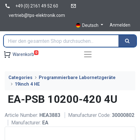
+49 (0) 2161 49 52 60
vertrieb@tps-elektronik.com
Anmelden
Deutsch
0
Warenkorb
Categories
Programmierbare Labornetzgeräte
19inch 4 HE
EA-PSB 10200-420 4U
Article Number:
HEA3883
Manufacturer Code:
30000802
Manufacturer:
EA