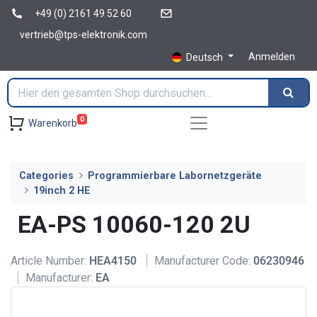
+49 (0) 2161 49 52 60
vertrieb@tps-elektronik.com
Anmelden
Deutsch
0
Warenkorb
Categories
Programmierbare Labornetzgeräte
19inch 2 HE
EA-PS 10060-120 2U
Article Number:
HEA4150
Manufacturer Code:
06230946
Manufacturer:
EA